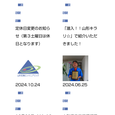
お
お
知ら
知ら
せ
せ
定休日変更のお知ら
「潜入！！山形キラ
せ（第３土曜日は休
リ☆」で紹介いただ
日となります）
きました！
2024.10.24
2024.06.25
お
お
知ら
知ら
せ
せ