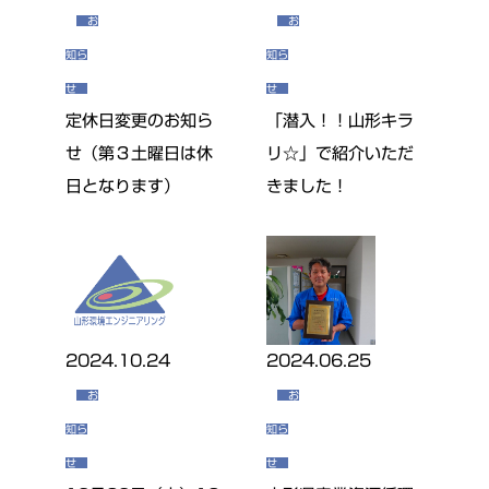
お
お
知ら
知ら
せ
せ
定休日変更のお知ら
「潜入！！山形キラ
せ（第３土曜日は休
リ☆」で紹介いただ
日となります）
きました！
2024.10.24
2024.06.25
お
お
知ら
知ら
せ
せ