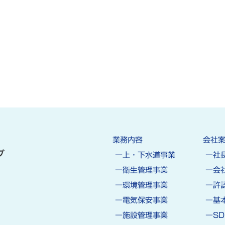
業務内容
会社
上・下水道事業
社
衛生管理事業
会
環境管理事業
許
電気保安事業
基
施設管理事業
S